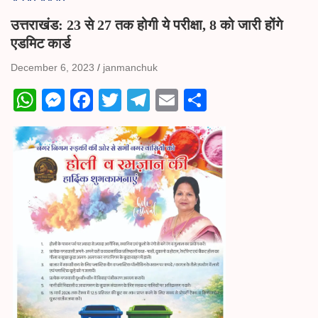
उत्तराखंड: 23 से 27 तक होगी ये परीक्षा, 8 को जारी होंगे
एडमिट कार्ड
December 6, 2023
janmanchuk
W
M
Fa
T
Te
E
S
ha
es
ce
wi
le
m
ha
ts
se
bo
tte
gr
ail
re
A
ng
ok
r
a
pp
er
m