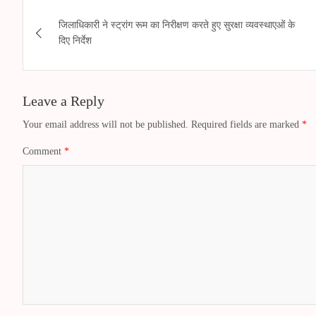
ts
se
bo
tte
gr
ail
re
Post
A
ng
ok
r
a
जिलाधिकारी ने स्ट्रांग रूम का निरीक्षण करते हुए सुरक्षा व्यवस्थाएओं के
navigation
दिए निर्देश
pp
er
m
Leave a Reply
Your email address will not be published.
Required fields are marked
*
Comment
*