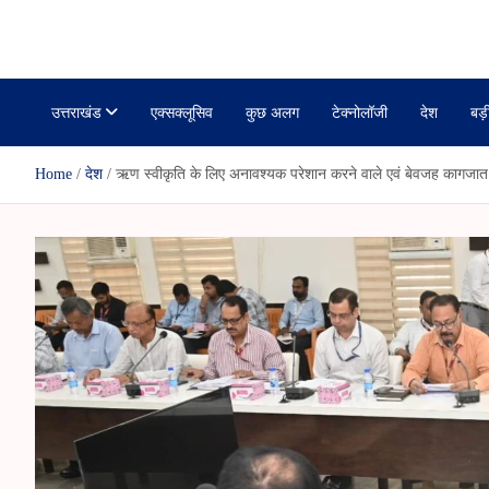
r
i
janmanchuk
k
a
r
r
l
r
a
e
m
उत्तराखंड
एक्सक्लूसिव
कुछ अलग
टेक्नोलॉजी
देश
बड़
Home
देश
ऋण स्वीकृति के लिए अनावश्यक परेशान करने वाले एवं बेवजह कागजात मां