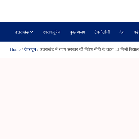
r
i
janmanchuk
k
a
r
r
l
r
a
e
m
उत्तराखंड
एक्सक्लूसिव
कुछ अलग
टेक्नोलॉजी
देश
बड़
Home
देहरादून
उत्तराखंड में राज्य सरकार की निवेश नीति के तहत 13 निजी विद्याल