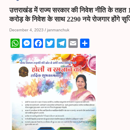
उत्तराखंड में राज्य सरकार की निवेश नीति के तहत 1
करोड़ के निवेश के साथ 2290 नये रोजगार होंगे सृज
December 4, 2023
janmanchuk
W
M
Fa
T
Te
E
S
ha
es
ce
wi
le
m
ha
ts
se
bo
tte
gr
ail
re
A
ng
ok
r
a
pp
er
m