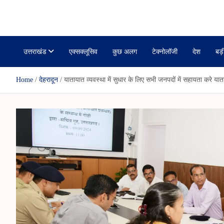
r
i
janmanchuk
k
a
r
r
l
r
a
e
m
उत्तराखंड
एक्सक्लूसिव
कुछ अलग
टेक्नोलॉजी
देश
बड़
Home
देहरादून
यातायात व्यवस्था में सुधार के लिए सभी जनपदों में सहायता करे य