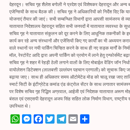
देहरदून। सचिव गृह शैलेश बगोली ने प्रदेश एवं विशेषकर देहरादून और अन्य 
एजेन्सियों के साथ बैठक की। सचिव गृह ने अधिकारियों को निर्देश दिए कि 
योजनाएं तैयार की जाएं। सभी सम्बन्धित विभागों द्वारा आपसी सामंजस्य से व्
यातायात निदेशालय देहरादून सहित सभी जनपदों में यातायात व्यवस्था के सुध
सचिव गृह ने यातायात संकुलन को दूर करने के लिए आधुनिक तकनीकों के इस्तेम
कार्य कर रहे अन्य संस्थानों और एजेंसियों किए गए कार्यों का भी अध्ययन 
वाले स्थानों पर नयी पार्किंग चिन्हित करने के साथ ही नए सड़क मार्गों के न
मॉल, रेस्टोरेंट आदि द्वारा अपनी पार्किंग को प्रयोग में लाने हेतु एन्फोर्समेंट 
सचिव गृह ने शहर में रेहड़ी ठेली लगाने वालों के लिए मोबाईल वेंडिंग जॉन निर्
वायोलेशन डिटेक्शन (लालबत्ती उल्लंघन पहचान प्रणाली) को सुचारू किए जान
बढ़ाया जाए। साथ ही अधिकतर समय ऑटोमेटेड मोड को चालू रखा जाए ताकि 
स्मार्ट सिटी के इंटीग्रेटेड कमांड एंड कंट्रोल सेंटर के साथ लगातार सा
पर विशेष सचिव गृह रिद्धिम अग्रवाल, आईजी एवं निदेशक यातायात अरूण मो
बंसल एवं एसएसपी देहरादून अजय सिंह सहित लोक निर्माण विभाग, राष्ट्रीय रा
उपस्थित थे।
W
M
Fa
T
Te
E
S
ha
es
ce
wi
le
m
ha