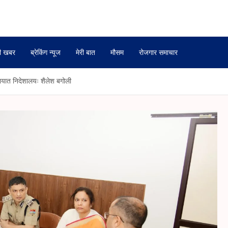
ी खबर
ब्रेकिंग न्यूज
मेरी बात
मौसम
रोजगार समाचार
ातायात निदेशालयः शैलेश बगोली