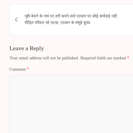
ts
se
bo
tte
gr
ail
re
Post
A
ng
ok
r
a
भूमि बेचने के नाम पर ठगी करने वाले प्रधान पर कोई कार्रवाई नहीं,
navigation
पीड़ित परिवार रहे भटक, प्रधान के मंसूबे बुलंद
pp
er
m
Leave a Reply
Your email address will not be published.
Required fields are marked
*
Comment
*