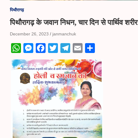
पिथौरागढ़
पिथौरागढ़ के जवान निधन, चार दिन से पार्थिव शरी
December 26, 2023
janmanchuk
W
M
Fa
T
Te
E
S
ha
es
ce
wi
le
m
ha
ts
se
bo
tte
gr
ail
re
A
ng
ok
r
a
pp
er
m