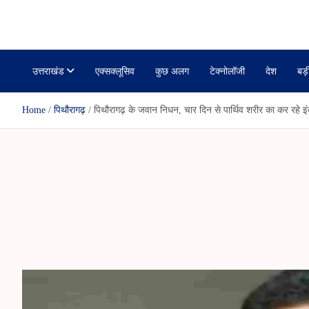
r
i
janmanchuk
k
a
r
r
l
r
a
e
m
उत्तराखंड
एक्सक्लूसिव
कुछ अलग
टेक्नोलॉजी
देश
बड़
Home
पिथौरागढ़
पिथौरागढ़ के जवान निधन, चार दिन से पार्थिव शरीर का कर रहे इ