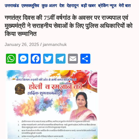
उत्तराखंड
एक्सक्लूसिव
कुछ अलग
देश
देहरादून
बड़ी खबर
ब्रेकिंग न्यूज
मेरी बात
गणतंत्र दिवस की 75वीं वर्षगांठ के अवसर पर राज्यपाल एवं
मुख्यमंत्री ने सराहनीय सेवाओं के लिए पुलिस अधिकारियों को
किया सम्मानित
January 26, 2025
janmanchuk
W
M
Fa
T
Te
E
S
ha
es
ce
wi
le
m
ha
ts
se
bo
tte
gr
ail
re
A
ng
ok
r
a
pp
er
m