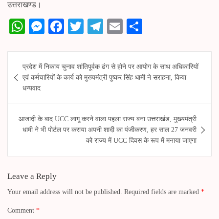
उत्तराखण्ड।
W
M
Fa
T
Te
E
S
ha
es
ce
wi
le
m
ha
ts
se
bo
tte
gr
ail
re
Post
प्रदेश में निकाय चुनाव शांतिपूर्वक ढंग से होने पर आयोग के साथ अधिकारियों
A
ng
ok
r
a
navigation
एवं कर्मचारियों के कार्य को मुख्यमंत्री पुष्कर सिंह धामी ने सराहना, किया
pp
er
m
धन्यवाद
आजादी के बाद UCC लागू करने वाला पहला राज्य बना उत्तराखंड, मुख्यमंत्री
धामी ने भी पोर्टल पर कराया अपनी शादी का पंजीकरण, हर साल 27 जनवरी
को राज्य में UCC दिवस के रूप में मनाया जाएगा
Leave a Reply
Your email address will not be published.
Required fields are marked
*
Comment
*