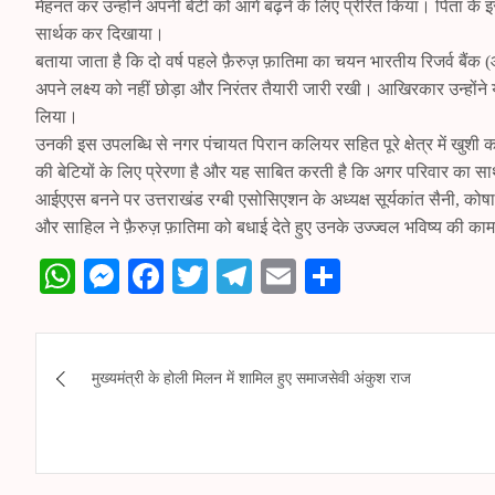
मेहनत कर उन्होंने अपनी बेटी को आगे बढ़ने के लिए प्रेरित किया। पिता के
सार्थक कर दिखाया।
बताया जाता है कि दो वर्ष पहले फ़ैरुज़ फ़ातिमा का चयन भारतीय रिजर्व बैंक
अपने लक्ष्य को नहीं छोड़ा और निरंतर तैयारी जारी रखी। आखिरकार उन्हो
लिया।
उनकी इस उपलब्धि से नगर पंचायत पिरान कलियर सहित पूरे क्षेत्र में खुशी क
की बेटियों के लिए प्रेरणा है और यह साबित करती है कि अगर परिवार का सा
आईएएस बनने पर उत्तराखंड रग्बी एसोसिएशन के अध्यक्ष सूर्यकांत सैनी, को
और साहिल ने फ़ैरुज़ फ़ातिमा को बधाई देते हुए उनके उज्ज्वल भविष्य की क
W
M
Fa
T
Te
E
S
ha
es
ce
wi
le
m
ha
ts
se
bo
tte
gr
ail
re
Post
A
ng
ok
r
a
मुख्यमंत्री के होली मिलन में शामिल हुए समाजसेवी अंकुश राज
navigation
pp
er
m