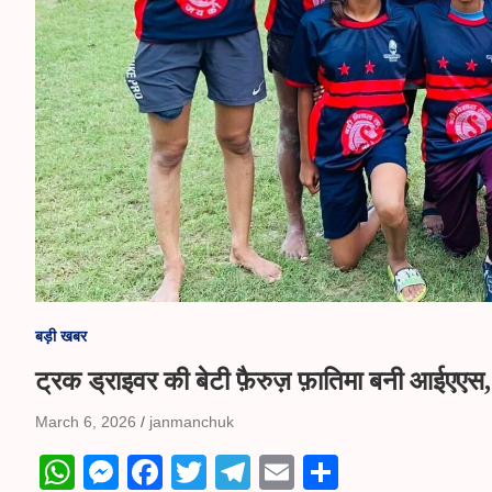
बड़ी खबर
ट्रक ड्राइवर की बेटी फ़ैरुज़ फ़ातिमा बनी आईएएस
March 6, 2026
janmanchuk
W
M
Fa
T
Te
E
S