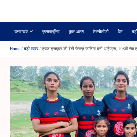
r
i
janmanchuk
k
a
r
r
l
r
a
e
m
उत्तराखंड
एक्सक्लूसिव
कुछ अलग
टेक्नोलॉजी
देश
बड़
Home
बड़ी खबर
ट्रक ड्राइवर की बेटी फ़ैरुज़ फ़ातिमा बनी आईएएस, 708वीं रैं