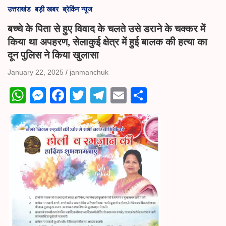
उत्तराखंड
बड़ी खबर
ब्रेकिंग न्यूज
बच्चे के पिता से हुए विवाद के चलते उसे डराने के चक्कर में
किया था अपहरण, सेलाकुई क्षेत्र में हुई बालक की हत्या का
दून पुलिस ने किया खुलासा
January 22, 2025
janmanchuk
W
M
Fa
T
Te
E
S
ha
es
ce
wi
le
m
ha
ts
se
bo
tte
gr
ail
re
A
ng
ok
r
a
pp
er
m