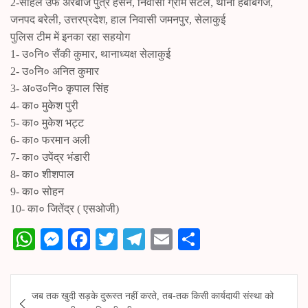
2-सोहेल उर्फ अरबाज पुत्र हसन, निवासी ग्राम सेटल, थाना हबीबगंज,
जनपद बरेली, उत्तरप्रदेश, हाल निवासी जमनपुर, सेलाकुई
पुलिस टीम में इनका रहा सहयोग
1- उ०नि० सैंकी कुमार, थानाध्यक्ष सेलाकुई
2- उ०नि० अनित कुमार
3- अ०उ०नि० कृपाल सिंह
4- का० मुकेश पुरी
5- का० मुकेश भट्ट
6- का० फरमान अली
7- का० उपेंद्र भंडारी
8- का० शीशपाल
9- का० सोहन
10- का० जितेंद्र ( एसओजी)
W
M
Fa
T
Te
E
S
ha
es
ce
wi
le
m
ha
ts
se
bo
tte
gr
ail
re
Post
जब तक खुदी सड़के दुरूस्त नहीं करते, तब-तक किसी कार्यदायी संस्था को
A
ng
ok
r
a
navigation