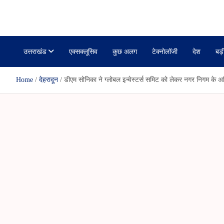
r
i
janmanchuk
k
a
r
r
l
r
a
e
m
उत्तराखंड
एक्सक्लूसिव
कुछ अलग
टेक्नोलॉजी
देश
बड़
Home
देहरादून
डीएम सोनिका ने ग्लोबल इन्वेस्टर्स समिट को लेकर नगर निगम के अधि