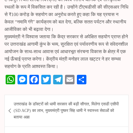
स्थलों के रूप में विकसित कर रही है। उन्होंने टीएचडीसी की सीएसआर निधि
से ₹100 करोड़ के सहयोग का अनुरोध करते हुए कहा कि यह प्रयास न
केवल “नमामि गंगे” कार्यक्रम को बल देगा, बल्कि सतत पर्यटन और स्थानीय
आजीविका को भी बढ़ावा देगा।
मुख्यमंत्री ने विश्वास जताया कि केंद्र सरकार से अपेक्षित सहयोग प्राप्त होने
पर उत्तराखंड आगामी कुंभ के भव्य, सुरक्षित एवं पर्यावरणीय रूप से संवेदनशील
आयोजन के साथ-साथ आवास एवं आधारभूत संरचना विकास के क्षेत्र में एक
नई ऊँचाई प्राप्त करेगा। केंद्रीय मंत्री मनोहर लाल खट्टर ने हर सम्भव
सहयोग के प्रति आश्वस्त किया।
W
M
Fa
T
Te
E
S
ha
es
ce
wi
le
m
ha
ts
se
bo
tte
gr
ail
re
Post
उत्तराखंड के डॉक्टरों को धामी सरकार की बड़ी सौगात, मिलेगा एसडी एसीपी
A
ng
ok
r
a
navigation
(SD ACP) का लाभ, मुख्यमंत्री पुष्कर सिंह धामी ने स्वास्थ्य सेवाओं को
pp
er
m
बताया अह्म