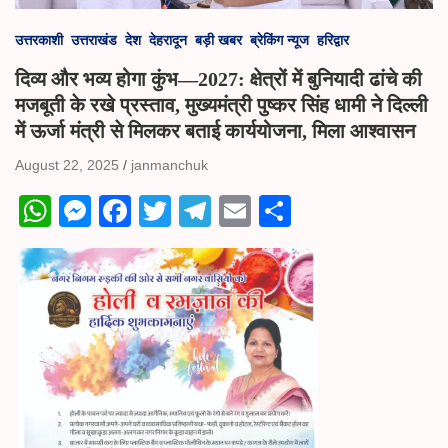
उत्तरकाशी
उत्तराखंड
देश
देहरादून
बड़ी खबर
ब्रेकिंग न्यूज
हरिद्वार
दिव्य और भव्य होगा कुंभ—2027: क्षेत्रों में बुनियादी ढांचे की
मजबूती के रखे प्रस्ताव, मुख्यमंत्री पुष्कर सिंह धामी ने दिल्ली
में ऊर्जा मंत्री से मिलकर बताई कार्ययोजना, मिला आश्वासन
August 22, 2025
janmanchuk
W
M
Fa
T
Te
E
S
ha
es
ce
wi
le
m
ha
ts
se
bo
tte
gr
ail
re
A
ng
ok
r
a
pp
er
m