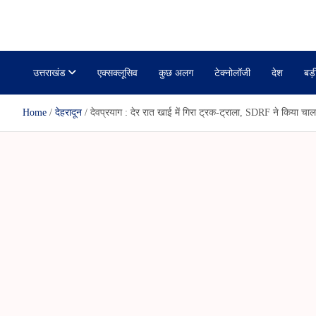
r
i
janmanchuk
k
a
r
r
l
r
a
e
m
उत्तराखंड
एक्सक्लूसिव
कुछ अलग
टेक्नोलॉजी
देश
बड़
Home
देहरादून
देवप्रयाग : देर रात खाई में गिरा ट्रक-ट्राला, SDRF ने किया चालक