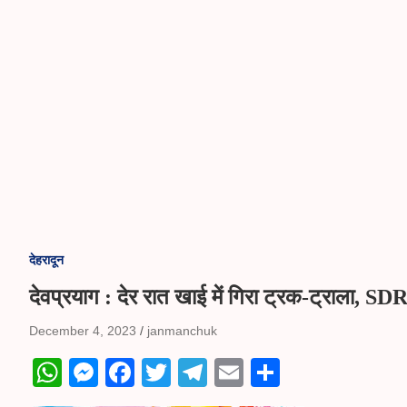
देहरादून
देवप्रयाग : देर रात खाई में गिरा ट्रक-ट्राला, SD
December 4, 2023
janmanchuk
W
M
Fa
T
Te
E
S
ha
es
ce
wi
le
m
ha