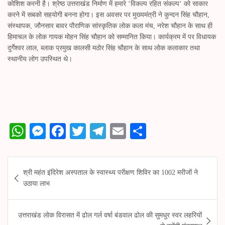
कोशिश करनी है। श्रेष्ठ उत्तराखंड निर्माण में हमारे ‘विकल्प रहित संकल्प‘ को साकार
करने में सबको सहयोगी बनना होगा। इस अवसर पर मुख्यमंत्री ने कुन्दन सिंह चौहान,
संस्थापक, जौनसार बावर पौराणिक सांस्कृतिक लोक कला मंच, नरेश चौहान के साथ ही
हिमाचल के लोक गायक मोहन सिंह चौहान को सम्मानित किया। कार्यक्रम में पर विधायक
दुर्गेश्वर लाल, ब्लाक प्रमुख कालसी मठोर सिंह चौहान के साथ लोक कलाकार तथा
स्थानीय लोग उपस्थित थे।
W
M
Fa
T
Te
E
S
ha
es
ce
wi
le
m
ha
ts
se
bo
tte
gr
ail
re
Post
श्री महंत इंदिरेश अस्पताल के स्वास्थ्य परीक्षण शिविर का 1002 मरीजों ने
A
ng
ok
r
a
navigation
उठाया लाभ
pp
er
m
उत्तराखंड लोक विरासत में ढोल गर्ल वर्षा बंडवाल ढोल की सुमधुर स्वर लहरियों