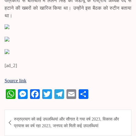
पत्रकारों से बातचीत में ललन सिंह को जेडीयू के राष्ट्रीय अध्यक्ष पद से
हटाने की खबरों को खारिज किया था। उन्होंने इस बैठक को रुटीन बताया
था।
[ad_2]
Source link
W
M
Fa
T
Te
E
S
ha
es
ce
wi
le
m
ha
ts
se
bo
tte
gr
ail
re
Post
रुद्रप्रयाग को कई उपलब्धियां और सौगात दे गया वर्ष 2023, विकास और
A
ng
ok
r
a
navigation
प्रयास का वर्ष रहा 2023, जनपद को मिली कई उपलब्धियां
pp
er
m