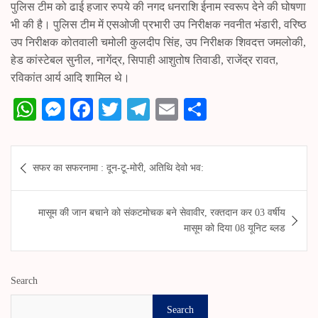
पुलिस टीम को ढाई हजार रुपये की नगद धनराशि ईनाम स्वरूप देने की घोषणा
भी की है। पुलिस टीम में एसओजी प्रभारी उप निरीक्षक नवनीत भंडारी, वरिष्ठ
उप निरीक्षक कोतवाली चमोली कुलदीप सिंह, उप निरीक्षक शिवदत्त जमलोकी,
हेड कांस्टेबल सुनील, नागेंद्र, सिपाही आशुतोष तिवाडी, राजेंद्र रावत,
रविकांत आर्य आदि शामिल थे।
W
M
Fa
T
Te
E
S
ha
es
ce
wi
le
m
ha
ts
se
bo
tte
gr
ail
re
Post
सफर का सफरनामा : दून-टू-मोरी, अतिथि देवो भव:
A
ng
ok
r
a
navigation
pp
er
m
मासूम की जान बचाने को संकटमोचक बने सेवावीर, रक्तदान कर 03 वर्षीय
मासूम को दिया 08 यूनिट ब्लड
Search
Search