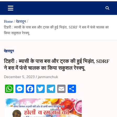
Home
देहरादून
टिहरी : ब्यासी के पास बस और ट्रक की हुई भिड़ंत, SDRF ने बस में फंसे चालक का
किया सकुशल रेस्क्यू
देहरादून
टिहरी : ब्यासी के पास बस और ट्रक की हुई भिड़ंत, SDRF
ने बस में फंसे चालक का किया सकुशल रेस्क्यू
December 5, 2023
janmanchuk
W
M
Fa
T
Te
E
S
ha
es
ce
wi
le
m
ha
ts
se
bo
tte
gr
ail
re
A
ng
ok
r
a