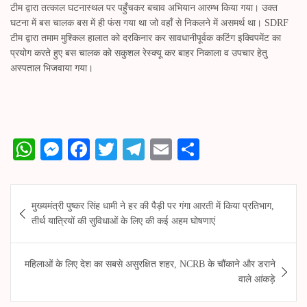
टीम द्वारा तत्काल घटनास्थल पर पहुँचकर बचाव अभियान आरम्भ किया गया। उक्त
घटना में बस चालक बस में ही फंस गया था जो वहाँ से निकलने में असमर्थ था। SDRF
टीम द्वारा तमाम मुश्किल हालात को दरकिनार कर सावधानीपूर्वक कटिंग इक्विपमेंट का
प्रयोग करते हुए बस चालक को सकुशल रेस्क्यू कर बाहर निकाला व उपचार हेतु
अस्पताल भिजवाया गया।
W
M
Fa
T
Te
E
S
ha
es
ce
wi
le
m
ha
ts
se
bo
tte
gr
ail
re
Post
मुख्यमंत्री पुष्कर सिंह धामी ने हर की पैड़ी पर गंगा आरती में किया प्रतिभाग,
A
ng
ok
r
a
navigation
तीर्थ यात्रियों की सुविधाओं के लिए की कई अहम घोषणाएं
pp
er
m
महिलाओं के लिए देश का सबसे असुरक्षित शहर, NCRB के चौंकाने और डराने
वाले आंकड़े