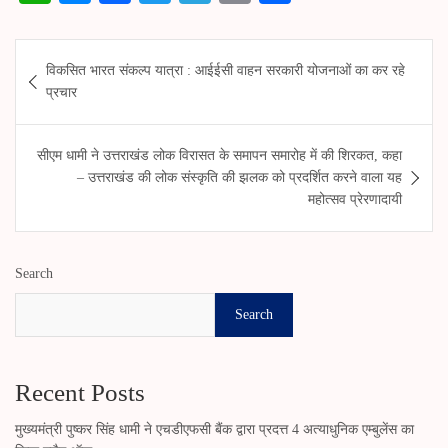
ha
es
ce
wi
le
m
ha
ts
se
bo
tte
gr
ail
re
Post
विकसित भारत संकल्प यात्रा : आईईसी वाहन सरकारी योजनाओं का कर रहे
A
ng
ok
r
a
navigation
प्रचार
pp
er
m
सीएम धामी ने उत्तराखंड लोक विरासत के समापन समारोह में की शिरकत, कहा
– उत्तराखंड की लोक संस्कृति की झलक को प्रदर्शित करने वाला यह
महोत्सव प्रेरणादायी
Search
Search
Recent Posts
मुख्यमंत्री पुष्कर सिंह धामी ने एचडीएफसी बैंक द्वारा प्रदत्त 4 अत्याधुनिक एम्बुलेंस का