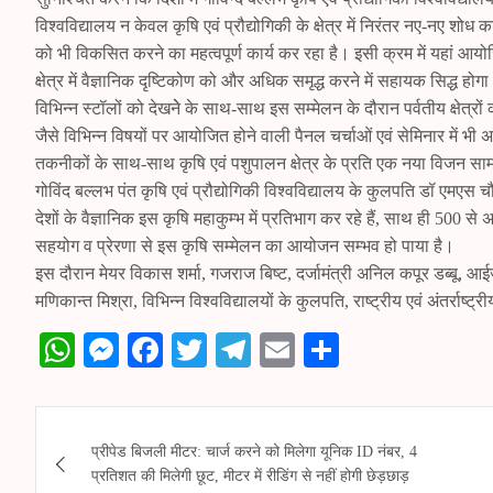
विश्वविद्यालय न केवल कृषि एवं प्रौद्योगिकी के क्षेत्र में निरंतर नए-नए शोध क
को भी विकसित करने का महत्वपूर्ण कार्य कर रहा है। इसी क्रम में यहां आयोज
क्षेत्र में वैज्ञानिक दृष्टिकोण को और अधिक समृद्ध करने में सहायक सिद्ध होग
विभिन्न स्टॉलों को देखनेे के साथ-साथ इस सम्मेलन के दौरान पर्वतीय क्षेत्र
जैसे विभिन्न विषयों पर आयोजित होने वाली पैनल चर्चाओं एवं सेमिनार में भी 
तकनीकों के साथ-साथ कृषि एवं पशुपालन क्षेत्र के प्रति एक नया विजन सा
गोविंद बल्लभ पंत कृषि एवं प्रौद्योगिकी विश्वविद्यालय के कुलपति डॉ एमएस च
देशों के वैज्ञानिक इस कृषि महाकुम्भ में प्रतिभाग कर रहे हैं, साथ ही 500 स
सहयोग व प्रेरणा से इस कृषि सम्मेलन का आयोजन सम्भव हो पाया है।
इस दौरान मेयर विकास शर्मा, गजराज बिष्ट, दर्जामंत्री अनिल कपूर डब्बू, आ
मणिकान्त मिश्रा, विभिन्न विश्वविद्यालयों के कुलपति, राष्ट्रीय एवं अंतर्राष्ट
W
M
Fa
T
Te
E
S
ha
es
ce
wi
le
m
ha
ts
se
bo
tte
gr
ail
re
Post
A
ng
ok
r
a
प्रीपेड बिजली मीटर: चार्ज करने को मिलेगा यूनिक ID नंबर, 4
navigation
प्रतिशत की मिलेगी छूट, मीटर में रीडिंग से नहीं होगी छेड़छाड़
pp
er
m