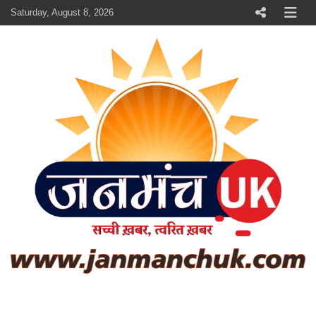
Skip
Saturday, August 8, 2026
to
content
janmanchuk