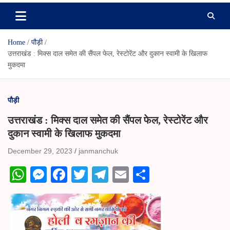
Home
पौड़ी
उत्तराखंड : मिक्स दाल समेत की सैंपल फेल, रेस्टोरेंट और दुकान स्वामी के खिलाफ
मुकदमा
पौड़ी
उत्तराखंड : मिक्स दाल समेत की सैंपल फेल, रेस्टोरेंट और
दुकान स्वामी के खिलाफ मुकदमा
December 29, 2023
janmanchuk
W
M
Fa
T
Te
E
S
ha
es
ce
wi
le
m
ha
ts
se
bo
tte
gr
ail
re
A
ng
ok
r
a