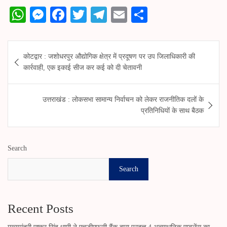
W
M
Fa
T
Te
E
S
ha
es
ce
wi
le
m
ha
ts
se
bo
tte
gr
ail
re
Post
कोटद्वार : जशोधरपुर औद्योगिक क्षेत्र में प्रदूषण पर उप जिलाधिकारी की
A
ng
ok
r
a
navigation
कार्रवाही, एक इकाई सीज कर कई को दी चेतावनी
pp
er
m
उत्तराखंड : लोकसभा सामान्य निर्वाचन को लेकर राजनीतिक दलों के
प्रतिनिधियों के साथ बैठक
Search
Search
Recent Posts